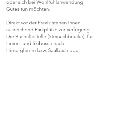
oder sich bei Wohlfühlanwendung
Gutes tun möchten.
Direkt vor der Praxis stehen Ihnen
ausreichend Parkplätze zur Verfügung.
Die Bushaltestelle (Steinachbrücke), für
Linien- und Skibusse nach
Hinterglemm bzw. Saalbach oder
Maishofen, sind direkt erreichbar.
ÖFFNUNGSZEITEN:
Montag - Donnerstag
08:00 - 20:00 Uhr
Freitag
8:00 - 15:00
nach Vereinbarung
Glemmtaler Landesstraße 613
5753 Saalbach