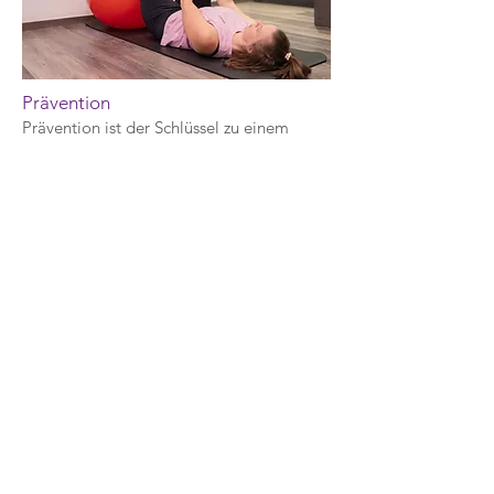
ein und erhalten einen Teil der 
Therapiekosten vergütet.
Prävention
Prävention ist der Schlüssel zu einem
gesunden Lebensstil.
In unseren Präventionsprogrammen
arbeiten wir eng mit Ihnen zusammen, um
mögliche Risiken für Verletzungen oder
Erkrankungen frühzeitig zu erkennen und
zu minimieren. Wir bieten Ihnen
maßgeschneiderte Trainingspläne und
Beratung, um Ihre körperliche Fitness zu
erhalten und Ihre Leistungsfähigkeit zu
steigern. Ob durch gezielte
Kräftigungsübungen,
Mobilisationstechniken oder
Entspannungstrainings – wir begleiten Sie
auf Ihrem Weg zu mehr Gesundheit.